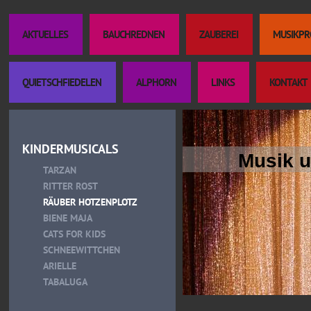
AKTUELLES
BAUCHREDNEN
ZAUBEREI
MUSIKP
QUIETSCHFIEDELEN
ALPHORN
LINKS
KONTAKT
KINDERMUSICALS
Musik u
TARZAN
RITTER ROST
RÄUBER HOTZENPLOTZ
BIENE MAJA
CATS FOR KIDS
SCHNEEWITTCHEN
ARIELLE
TABALUGA