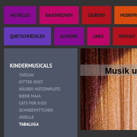
AKTUELLES
BAUCHREDNEN
ZAUBEREI
MUSIKP
QUIETSCHFIEDELEN
ALPHORN
LINKS
KONTAKT
KINDERMUSICALS
Musik u
TARZAN
RITTER ROST
RÄUBER HOTZENPLOTZ
BIENE MAJA
CATS FOR KIDS
SCHNEEWITTCHEN
ARIELLE
TABALUGA